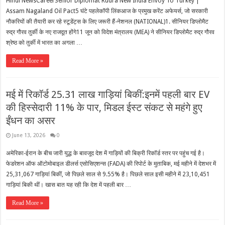
Hindi NewsCareerSenior Diplomat Rudra New India Envoy To Turkey |
Assam Nagaland Oil Pact5 घंटे पहलेकॉपी लिंकआज के प्रमुख करेंट अफेयर्स, जो सरकारी
नौकरियों की तैयारी कर रहे स्टूडेंट्स के लिए जरूरी हैं-नेशनल (NATIONAL)1. सीनियर डिप्लोमैट
रुद्र गौरव तुर्की के नए राजदूत होंगे11 जून को विदेश मंत्रालय (MEA) ने सीनियर डिप्लोमैट रुद्र गौरव
श्रेष्ठ को तुर्की में भारत का अगला …
Read More »
मई में रिकॉर्ड 25.31 लाख गाड़ियां बिकीं:इनमें पहली बार EV
की हिस्सेदारी 11% के पार, मिडल ईस्ट संकट से महंगे हुए
ईंधन का असर
June 13, 2026
0
अमेरिका-ईरान के बीच जारी युद्ध के बावजूद देश में गाड़ियों की बिक्री रिकॉर्ड स्तर पर पहुंच गई है।
फेडरेशन ऑफ ऑटोमोबाइल डीलर्स एसोसिएशन्स (FADA) की रिपोर्ट के मुताबिक, मई महीने में देशभर में
25,31,067 गाड़ियां बिकीं, जो पिछले साल से 9.55% है। पिछले साल इसी महीने में 23,10,451
गाड़ियां बिकी थीं। खास बात यह रही कि देश में पहली बार …
Read More »