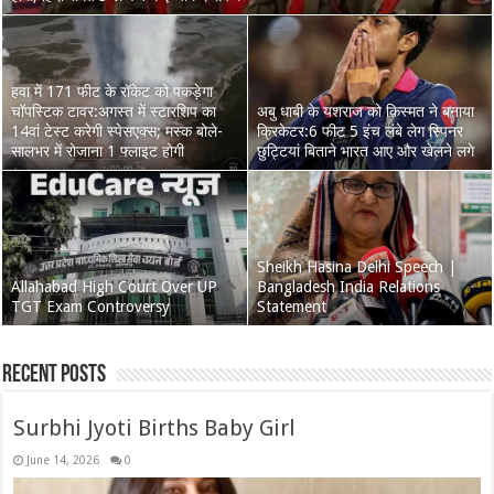
हवा में 171 फीट के रॉकेट को पकड़ेगा
चॉपस्टिक टावर:अगस्त में स्टारशिप का
अबु धाबी के यशराज को किस्मत ने बनाया
PoK Protest | Pakistan Reserved
14वां टेस्ट करेगी स्पेसएक्स; मस्क बोले-
UP TGT PGT Recruitment New
क्रिकेटर:6 फीट 5 इंच लंबे लेग स्पिनर
Seats Controversy &
सालभर में रोजाना 1 फ्लाइट होगी
Syllabus
छुट्टियां बिताने भारत आए और खेलने लगे
Government Stand
बेन स्टोक्स इंग्लैंड का कोच बनना चाहते
हैं:बोले- क्रिकेट से जुड़े रहना है; बिग बैश
Sheikh Hasina Delhi Speech |
IBPS Bank Recruitment 2026 |
Allahabad High Court Over UP
लीग के सबसे महंगे विदेशी प्लेयर बन सकते
Bangladesh India Relations
Apply Online for Graduate Job
TGT Exam Controversy
हैं
Statement
Vacancies
Recent Posts
Surbhi Jyoti Births Baby Girl
June 14, 2026
0