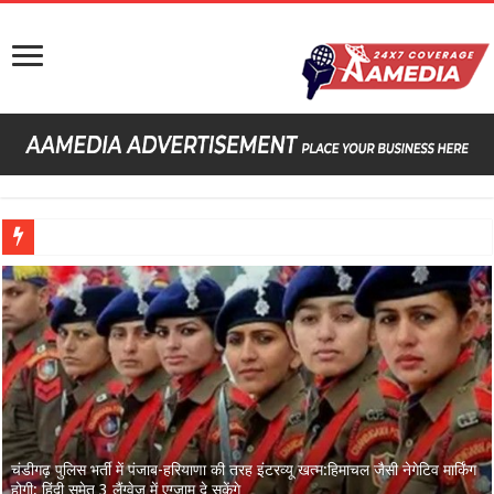
चंडीगढ़ पुलिस भर्ती में पंजाब-हरियाणा की तरह इंटरव्यू खत्म:हिमाचल जैसी नेगेटिव मार्किंग
होगी; हिंदी समेत 3 लैंग्वेज में एग्जाम दे सकेंगे
Net Bowlers Join Team India Practice Session