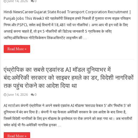
June 14, 2026
0
Hindi NewsCareerGujarat State Road Transport Corporation Recruitment |
Punjab Jobs This Week3 घंटे पहलेकॉपी लिंकइस हफ्ते निकली हैं गुजरात राज्य सड़क परिवहन
निगम और PSPCL समेत कई विभागों में 18,481 पदों पर नौकरियां। अगर आप भी इन पदों के लिए
अप्लाई करना चाहते हैं, तो इन 5 नौकरियों की डिटेल्ड जानकारी 5 ग्राफिक्स के जरिए
जानिए:ऑफिशियल नोटिफिकेशन लिंकअसिस्टेंट लाइनमैन की …
Read More »
एंथ्रोपिक का सबसे एडवांस्ड AI मॉडल दुनियाभर में
बंद:अमेरिकी सरकार को साइबर हमले का डर, विदेशी नागरिकों
तक पहुंच रोकने का आदेश दिया था
June 14, 2026
0
AI स्टार्टअप कंपनी एंथ्रोपिक ने अपने सबसे एडवांस AI मॉडल्स ‘क्लाउड फेबल 5’ और ‘मिथॉस 5’ को
दुनियाभर में बंद कर दिया है। कंपनी ने यह फैसला अमेरिकी सरकार के उस आदेश के बाद लिया है,
जिसमें विदेशी नागरिकों के लिए इन मॉडल्स के इस्तेमाल पर रोक लगाने को कहा गया था। अब भारतीयों
समेत कोई भी गैर-अमेरिकी नागरिक इनका …
Read More »