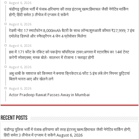
August 6, 2026
चंडीगढ़ पुलिस भर्ती में पंजाब-हरियाणा की तरह इंटरव्यू खत्म:हिमाचल जैसी नेगेटिव मार्किंग
होगी; हिंदी समेत 3 लैंग्वेज में एग्जाम दे सकेंगे
August 6, 2026
रेडमी नोट 17 स्मार्टफोन 8,000mAh बैटरी के साथ लॉन्च:शुरुआती कीमत ₹27,999; 7 इंच
एमोलेड डिस्प्ले और स्नैपड्रैगन 4 जेन 4 प्रोसेसर मिलेगा
August 6, 2026
हवा में 171 फीट के रॉकेट को पकड़ेगा चॉपस्टिक टावर:अगस्त में स्टारशिप का 14वां टेस्ट
करेगी स्पेसएक्स; मस्क बोले- सालभर में रोजाना 1 फ्लाइट होगी
August 6, 2026
अबु धाबी के यशराज को किस्मत ने बनाया क्रिकेटर:6 फीट 5 इंच लंबे लेग स्पिनर छुट्टियां
बिताने भारत आए और खेलने लगे
August 6, 2026
Actor Pradeep Rawat Passes Away in Mumbai
Recent Posts
चंडीगढ़ पुलिस भर्ती में पंजाब-हरियाणा की तरह इंटरव्यू खत्म:हिमाचल जैसी नेगेटिव मार्किंग होगी;
हिंदी समेत 3 लैंग्वेज में एग्जाम दे सकेंगे
August 6, 2026