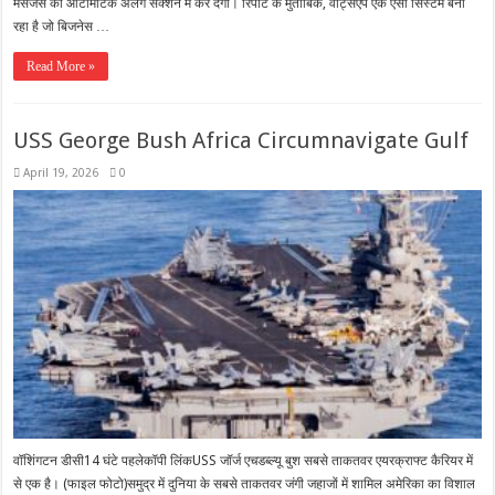
मैसेजेस को ऑटोमैटिक अलग सेक्शन में कर देगा। रिपोर्ट के मुताबिक, वॉट्सएप एक ऐसा सिस्टम बना
रहा है जो बिजनेस …
Read More »
USS George Bush Africa Circumnavigate Gulf
April 19, 2026
0
वॉशिंगटन डीसी14 घंटे पहलेकॉपी लिंकUSS जॉर्ज एचडब्ल्यू बुश सबसे ताकतवर एयरक्राफ्ट कैरियर में
से एक है। (फाइल फोटो)समुद्र में दुनिया के सबसे ताकतवर जंगी जहाजों में शामिल अमेरिका का विशाल