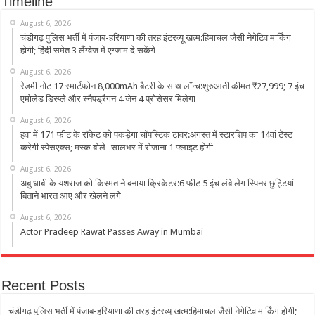
Timeline
August 6, 2026
चंडीगढ़ पुलिस भर्ती में पंजाब-हरियाणा की तरह इंटरव्यू खत्म:हिमाचल जैसी नेगेटिव मार्किंग
होगी; हिंदी समेत 3 लैंग्वेज में एग्जाम दे सकेंगे
August 6, 2026
रेडमी नोट 17 स्मार्टफोन 8,000mAh बैटरी के साथ लॉन्च:शुरुआती कीमत ₹27,999; 7 इंच
एमोलेड डिस्प्ले और स्नैपड्रैगन 4 जेन 4 प्रोसेसर मिलेगा
August 6, 2026
हवा में 171 फीट के रॉकेट को पकड़ेगा चॉपस्टिक टावर:अगस्त में स्टारशिप का 14वां टेस्ट
करेगी स्पेसएक्स; मस्क बोले- सालभर में रोजाना 1 फ्लाइट होगी
August 6, 2026
अबु धाबी के यशराज को किस्मत ने बनाया क्रिकेटर:6 फीट 5 इंच लंबे लेग स्पिनर छुट्टियां
बिताने भारत आए और खेलने लगे
August 6, 2026
Actor Pradeep Rawat Passes Away in Mumbai
Recent Posts
चंडीगढ़ पुलिस भर्ती में पंजाब-हरियाणा की तरह इंटरव्यू खत्म:हिमाचल जैसी नेगेटिव मार्किंग होगी;