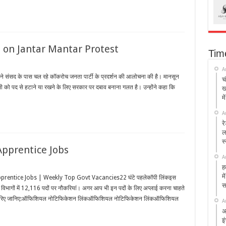
on Jantar Mantar Protest
Tim
A
 ने संसद के पास चल रहे कॉकरोच जनता पार्टी के प्रदर्शन की आलोचना की है। मानसून
च
सी को पद से हटाने या रखने के लिए सरकार पर दबाव बनाना गलत है। उन्होंने कहा कि
ख
मे
A
र
ल
स
pprentice Jobs
A
ह
म
entice Jobs | Weekly Top Govt Vacancies22 घंटे पहलेकॉपी लिंकइस
स
विभागों में 12,116 पदों पर नौकरियां। अगर आप भी इन पदों के लिए अप्लाई करना चाहते
्स के जरिए जानिए:ऑफिशियल नोटिफिकेशन लिंकऑफिशियल नोटिफिकेशन लिंकऑफिशियल
A
अ
इ