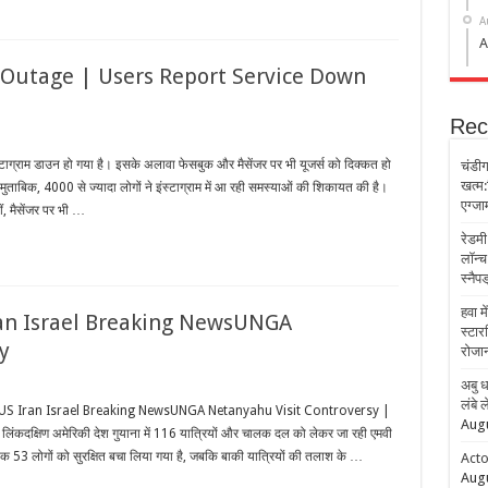
A
A
 Outage | Users Report Service Down
Rec
्टाग्राम डाउन हो गया है। इसके अलावा फेसबुक और मैसेंजर पर भी यूजर्स को दिक्कत हो
चंडीग
खत्म:ह
ुताबिक, 4000 से ज्यादा लोगों ने इंस्टाग्राम में आ रही समस्याओं की शिकायत की है।
एग्जाम
, मैसेंजर पर भी …
रेडमी
लॉन्च
स्नैप
हवा म
an Israel Breaking NewsUNGA
स्टार
y
रोजान
अबु ध
लंबे 
US Iran Israel Breaking NewsUNGA Netanyahu Visit Controversy |
Augu
दक्षिण अमेरिकी देश गुयाना में 116 यात्रियों और चालक दल को लेकर जा रही एमवी
क 53 लोगों को सुरक्षित बचा लिया गया है, जबकि बाकी यात्रियों की तलाश के …
Acto
Augu