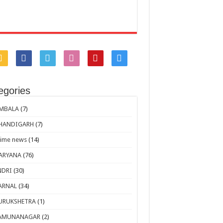
egories
MBALA
(7)
HANDIGARH
(7)
rime news
(14)
ARYANA
(76)
NDRI
(30)
ARNAL
(34)
URUKSHETRA
(1)
AMUNANAGAR
(2)