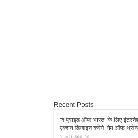
August 6, 2026
चंडीगढ़ पुलिस भर्ती में पंजाब-हरियाणा की तरह इंटरव्यू
हिंदी समेत 3 लैंग्वेज में एग्जाम दे सकेंगे
August 6, 2026
अबु धाबी के यशराज को किस्मत ने बनाया क्रिकेटर:
5 इंच लंबे लेग स्पिनर छुट्टियां बिताने भारत आए और
लगे
Recent Posts
'द प्राइड ऑफ भारत' के लिए इंटरनेश
एक्शन डिजाइन करेंगे 'गेम ऑफ थ्रोन्स
July 21, 2026
0