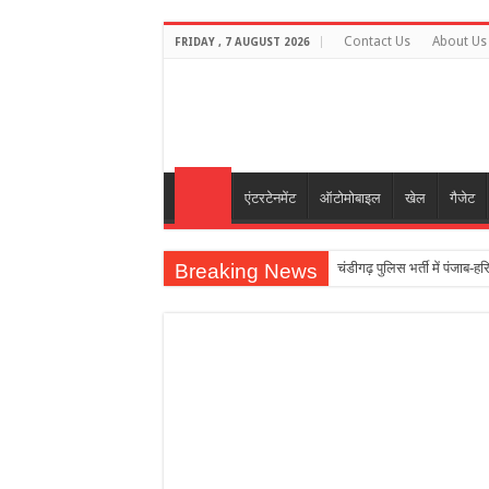
Contact Us
About Us
FRIDAY , 7 AUGUST 2026
एंटरटेनमेंट
ऑटोमोबाइल
खेल
गैजेट
Breaking News
चंडीगढ़ पुलिस भर्ती में पंजाब-हरि
रेडमी नोट 17 स्मार्टफोन 8,00
हवा में 171 फीट के रॉकेट को प
अबु धाबी के यशराज को किस्मत 
Actor Pradeep Rawat Pas