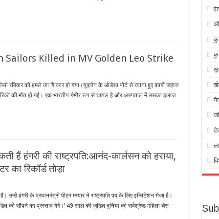
एं
ऑ
क
कु
n Sailors Killed in MV Golden Leo Strike
ख़
ख
यो रविवार को हमले का शिकार हो गया।यूक्रेन के ओडेसा पोर्ट से रवाना हुए कार्गो जहाज
नागरिकों की मौत हो गई। एक भारतीय गंभीर रूप से घायल है और अस्पताल में उसका इलाज
गै
जॉ
टे
ल
 हैं हंगरी की राष्ट्रपति:आनंद-कार्लसन को हराया,
वि
्टर का रिकॉर्ड तोड़ा
। उन्हें हंगरी के प्रधानमंत्री पीटर मग्यार ने राष्ट्रपति पद के लिए इन्विटेशन भेजा है।
त को सौंपने का प्रस्ताव देंगे।’ 49 साल की जुडित दुनिया की सर्वश्रेष्ठ महिला चेस
Sub