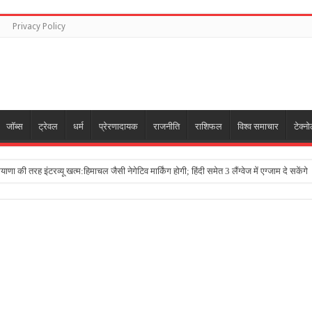
Privacy Policy
जॉब्स
ट्रेवल
धर्म
प्रेरणादायक
राजनीति
राशिफल
विश्व समाचार
टेक्न
याणा की तरह इंटरव्यू खत्म:हिमाचल जैसी नेगेटिव मार्किंग होगी; हिंदी समेत 3 लैंग्वेज में एग्जाम दे सकेंगे
0mAh बैटरी के साथ लॉन्च:शुरुआती कीमत ₹27,999; 7 इंच एमोलेड डिस्प्ले और स्नैपड्रैगन 4 जेन 4 
कड़ेगा चॉपस्टिक टावर:अगस्त में स्टारशिप का 14वां टेस्ट करेगी स्पेसएक्स; मस्क बोले- सालभर में रोज
ने बनाया क्रिकेटर:6 फीट 5 इंच लंबे लेग स्पिनर छुट्टियां बिताने भारत आए और खेलने लगे
ses Away in Mumbai