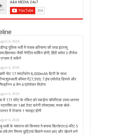
eline
ugust 6, 2026
ंडीगढ़ पुलिस भर्ती में पंजाब-हरियाणा की तरह इंटरव्यू
त्म:हिमाचल जैसी नेगेटिव मार्किंग होगी; हिंदी समेत 3 लैंग्वेज
ं एग्जाम दे सकेंगे
ugust 6, 2026
ेडमी नोट 17 स्मार्टफोन 8,000mAh बैटरी के साथ
ॉन्च:शुरुआती कीमत ₹27,999; 7 इंच एमोलेड डिस्प्ले और
्नैपड्रैगन 4 जेन 4 प्रोसेसर मिलेगा
ugust 6, 2026
वा में 171 फीट के रॉकेट को पकड़ेगा चॉपस्टिक टावर:अगस्त
ें स्टारशिप का 14वां टेस्ट करेगी स्पेसएक्स; मस्क बोले-
ालभर में रोजाना 1 फ्लाइट होगी
ugust 6, 2026
बु धाबी के यशराज को किस्मत ने बनाया क्रिकेटर:6 फीट 5
ंच लंबे लेग स्पिनर छुट्टियां बिताने भारत आए और खेलने लगे