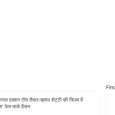
August 6, 2026
 खत्म:हिमाचल जैसी नेगेटिव मार्किंग होगी;
हवा में 171 फीट के रॉकेट को पकड़ेगा चॉप
करेगी स्पेसएक्स; मस्क बोले- सालभर में र
August 5, 2026
Allahabad High Court Over UP TGT Exam
6 फीट
Augu
Controversy
 खेलने
Sheik
Relat
Fin
नल एक्शन टीम तैयार:ऋषभ शेट्टी की फिल्म में
' फेम मार्क हेंसन