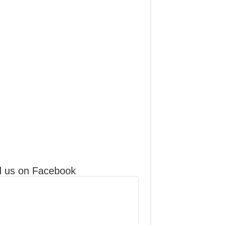
स्टिक टावर:अगस्त में स्टारशिप का 14वां टेस्ट
ोजाना 1 फ्लाइट होगी
st 5, 2026
h Hasina Delhi Speech | Bangladesh India
ions Statement
d us on Facebook