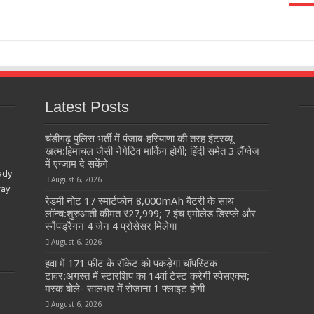
Latest Posts
चंडीगढ़ पुलिस भर्ती में पंजाब-हरियाणा की तरह इंटरव्यू
खत्म:हिमाचल जैसी नेगेटिव मार्किंग होगी; हिंदी समेत 3 लैंग्वेज
में एग्जाम दे सकेंगे
ady
August 6, 2026
ray
रेडमी नोट 17 स्मार्टफोन 8,000mAh बैटरी के साथ
लॉन्च:शुरुआती कीमत ₹27,999; 7 इंच एमोलेड डिस्प्ले और
स्नैपड्रैगन 4 जेन 4 प्रोसेसर मिलेगा
August 6, 2026
हवा में 171 फीट के रॉकेट को पकड़ेगा चॉपस्टिक
टावर:अगस्त में स्टारशिप का 14वां टेस्ट करेगी स्पेसएक्स;
मस्क बोले- सालभर में रोजाना 1 फ्लाइट होगी
August 6, 2026