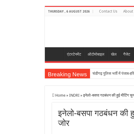
Contact Us
About
THURSDAY , 6 AUGUST 2026
एंटरटेनमेंट
ऑटोमोबाइल
खेल
गैजेट
Breaking News
चंडीगढ़ पुलिस भर्ती में पंजाब-हरि
रेडमी नोट 17 स्मार्टफोन 8,00
हवा में 171 फीट के रॉकेट को प
Home
»
INDRI
»
इनेलो-बसपा गठबंधन की हुई मीटिंग चुन
अबु धाबी के यशराज को किस्मत 
इनेलो-बसपा गठबंधन की हुई
Actor Pradeep Rawat Pas
जोर