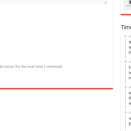
Tim
A
च
ख
मे
A
 browser for the next time I comment.
र
ल
स
A
ह
म
स
A
अ
इ