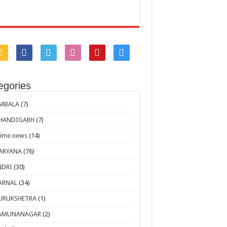
egories
MBALA
(7)
HANDIGARH
(7)
rime news
(14)
ARYANA
(76)
NDRI
(30)
ARNAL
(34)
URUKSHETRA
(1)
AMUNANAGAR
(2)