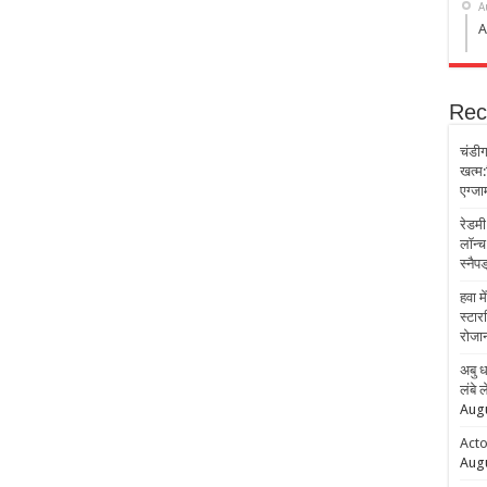
A
A
Rec
चंडीग
खत्म:ह
एग्जाम
रेडमी
लॉन्च
स्नैप
हवा म
स्टार
रोजान
अबु ध
लंबे 
Augu
Acto
Augu