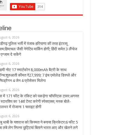
eline
ugust 6, 2026
ंडीगढ़ पुलिस भर्ती में पंजाब-हरियाणा की तरह इंटरव्यू
त्म:हिमाचल जैसी नेगेटिव मार्किंग होगी; हिंदी समेत 3 लैंग्वेज
ं एग्जाम दे सकेंगे
ugust 6, 2026
ेडमी नोट 17 स्मार्टफोन 8,000mAh बैटरी के साथ
ॉन्च:शुरुआती कीमत ₹27,999; 7 इंच एमोलेड डिस्प्ले और
्नैपड्रैगन 4 जेन 4 प्रोसेसर मिलेगा
ugust 6, 2026
वा में 171 फीट के रॉकेट को पकड़ेगा चॉपस्टिक टावर:अगस्त
ें स्टारशिप का 14वां टेस्ट करेगी स्पेसएक्स; मस्क बोले-
ालभर में रोजाना 1 फ्लाइट होगी
ugust 6, 2026
बु धाबी के यशराज को किस्मत ने बनाया क्रिकेटर:6 फीट 5
ंच लंबे लेग स्पिनर छुट्टियां बिताने भारत आए और खेलने लगे