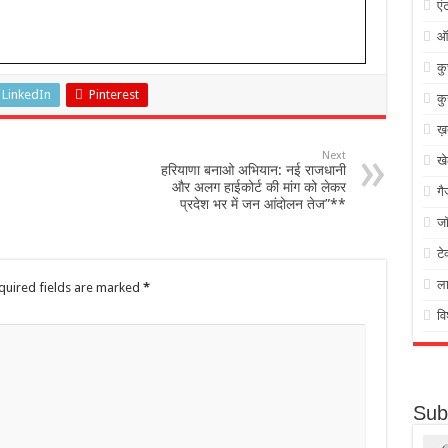
एं
ऑ
क
LinkedIn
Pinterest
कु
ख़
Next
ख
हरियाणा बनाओ अभियान: नई राजधानी
और अलग हाईकोर्ट की मांग को लेकर
गै
प्रदेश भर में जन आंदोलन तेज”**
जॉ
टे
ल
quired fields are marked
*
वि
Sub