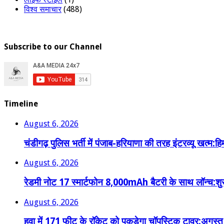
विश्व समाचार
(488)
Subscribe to our Channel
Timeline
August 6, 2026
चंडीगढ़ पुलिस भर्ती में पंजाब-हरियाणा की तरह इंटरव्यू खत्म:हिमाच
August 6, 2026
रेडमी नोट 17 स्मार्टफोन 8,000mAh बैटरी के साथ लॉन्च:शुर
August 6, 2026
हवा में 171 फीट के रॉकेट को पकड़ेगा चॉपस्टिक टावर:अगस्त मे