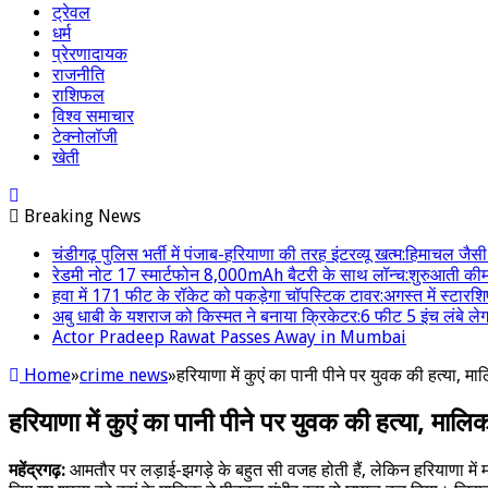
ट्रेवल
धर्म
प्रेरणादायक
राजनीति
राशिफल
विश्व समाचार
टेक्नोलॉजी
खेती
Breaking News
चंडीगढ़ पुलिस भर्ती में पंजाब-हरियाणा की तरह इंटरव्यू खत्म:हिमाचल जैसी नेगे
रेडमी नोट 17 स्मार्टफोन 8,000mAh बैटरी के साथ लॉन्च:शुरुआती कीमत 
हवा में 171 फीट के रॉकेट को पकड़ेगा चॉपस्टिक टावर:अगस्त में स्टारशिप
अबु धाबी के यशराज को किस्मत ने बनाया क्रिकेटर:6 फीट 5 इंच लंबे लेग
Actor Pradeep Rawat Passes Away in Mumbai
Home
»
crime news
»
हरियाणा में कुएं का पानी पीने पर युवक की हत्या, 
हरियाणा में कुएं का पानी पीने पर युवक की हत्या, मा
महेंद्रगढ़:
आमतौर पर लड़ाई-झगड़े के बहुत सी वजह होती हैं, लेकिन हरियाणा में म