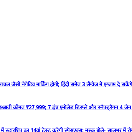
ल जैसी नेगेटिव मार्किंग होगी; हिंदी समेत 3 लैंग्वेज में एग्जाम दे सकेंग
ुआती कीमत ₹27,999; 7 इंच एमोलेड डिस्प्ले और स्नैपड्रैगन 4 जेन 
ं स्टारशिप का 14वां टेस्ट करेगी स्पेसएक्स; मस्क बोले- सालभर में र