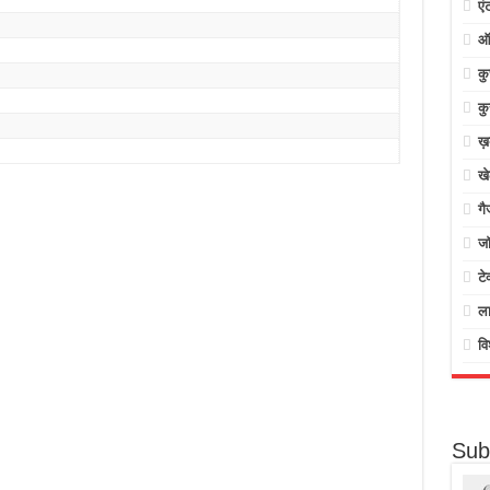
एं
ऑ
क
कु
ख़
ख
गै
जॉ
टे
ल
वि
Sub