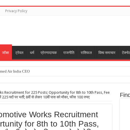
Privacy Policy
जॉब्स
ट्रेवल
धर्म
प्रेरणादायक
राजनीति
राशिफल
विश्व समाचार
टेक्नो
med Air India CEO
.5 घंटे स्पेसवाक की:जेसिका मीर के साथ स्पेस स्टेशन में सोलर पैनल का फ्रेम लगाया; बिजली सप्लाई
स-चीन से जंग हुई तो छोटे एटम बम इस्तेमाल होंगे; न्यूक्लियर वेपन सिर्फ डराने के लिए नहीं
s Recruitment for 225 Posts; Opportunity for 8th to 10th Pass, Fee
Fin
ं 225 पदों पर भर्ती; 8वीं से लेकर 10वीं पास को मौका, फीस 100 रुपए
 Louis Rapid & Blitz Chess Title
े हैं सलमान खान:500 लोगों के लिए सेमी पर्मानेंट घर बनवाएंगे, एक्टर रणदीप हुड्डा भी राहत कार्य में 
comotive Works Recruitment
tunity for 8th to 10th Pass,