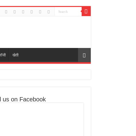
लॉजी
खेती
 30% बढ़ेगी
d us on Facebook
लगे