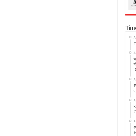
Tim
A
T
A
भ
म
ब
A
अ
ए
A
R
C
A
अ
क