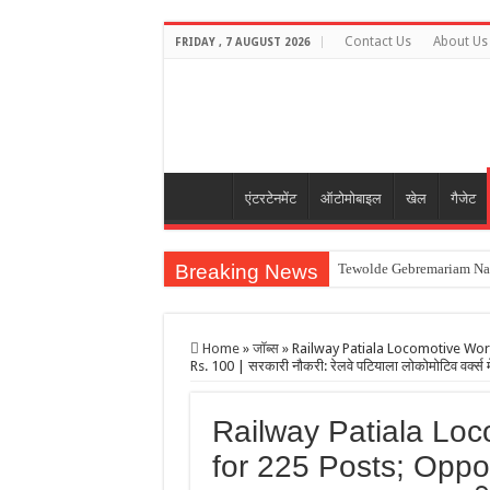
Contact Us
About Us
FRIDAY , 7 AUGUST 2026
एंटरटेनमेंट
ऑटोमोबाइल
खेल
गैजेट
Breaking News
Tewolde Gebremariam Na
भारतीय मूल के अनिल मेनन ने 6
अमेरिका परमाणु नीति बदल रहा:रू
Home
»
जॉब्स
»
Railway Patiala Locomotive Work
Rs. 100 | सरकारी नौकरी: रेलवे पटियाला लोकोमोटिव वर्क्स मे
R Praggnanandhaa Wins St
असम बाढ़ पीड़ितों की मदद कर रह
Railway Patiala Lo
for 225 Posts; Oppor