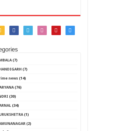
egories
MBALA
(7)
HANDIGARH
(7)
rime news
(14)
ARYANA
(76)
NDRI
(30)
ARNAL
(34)
URUKSHETRA
(1)
AMUNANAGAR
(2)