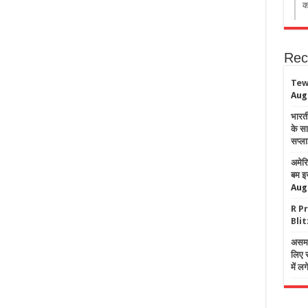
का
Rec
Tew
Aug
भारती
के सा
सप्ला
अमेरि
बम इस
Aug
R P
Blit
असम ब
लिए स
में लग