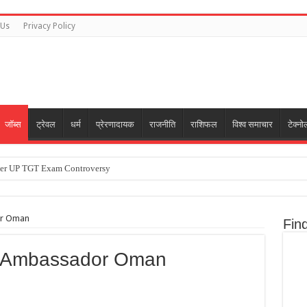
 Us
Privacy Policy
जॉब्स
ट्रेवल
धर्म
प्रेरणादायक
राजनीति
राशिफल
विश्व समाचार
टेक्नो
ver UP TGT Exam Controversy
 रॉकेट चांद से टकराया:8,690 kmph की रफ्तार से अंतरिक्ष में घूम रहा था; NASA ने कहा- धरती क
ch | Bangladesh India Relations Statement
or Oman
Fin
ia Practice Session
ia Ambassador Oman
थ जोड़कर किया नमस्ते:बेटी के साथ एयरपोर्ट पर स्पॉट हुए अभिषेक-ऐश्वर्या; सनी देओल और प्रीति जिं