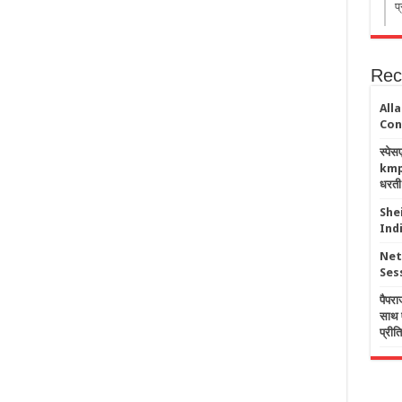
प
Rec
All
Con
स्पे
kmph 
धरती
She
Ind
Net
Ses
पैपरा
साथ ए
प्रीत