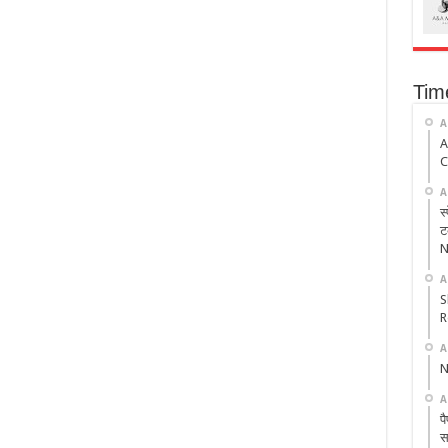
Tim
A
A
C
A
स
ट
N
A
S
R
A
N
A
प
स