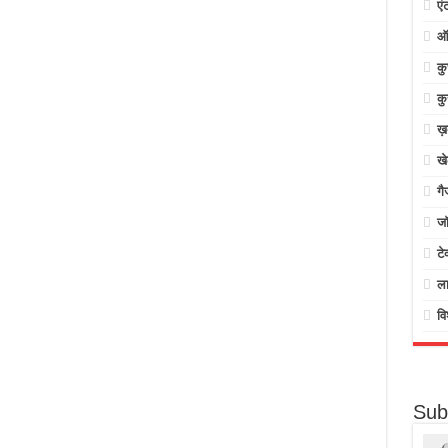
एं
ऑ
क
कु
ख़
ख
गै
जॉ
टे
ल
वि
Sub