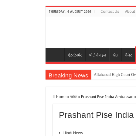
Contact Us
About
THURSDAY , 6 AUGUST 2026
एंटरटेनमेंट
ऑटोमोबाइल
खेल
गैजेट
Breaking News
Allahabad High Court O
स्पेसएक्स का 4000 किलो वजनी
Sheikh Hasina Delhi Spee
Home
»
जॉब्स
»
Prashant Pise India Ambassad
Net Bowlers Join Team Ind
Prashant Pise Ind
पैपराजी को देख आराध्या ने हा
Hindi News