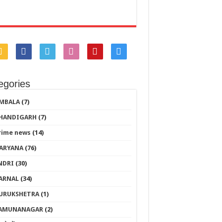
egories
MBALA
(7)
HANDIGARH
(7)
rime news
(14)
ARYANA
(76)
NDRI
(30)
ARNAL
(34)
URUKSHETRA
(1)
AMUNANAGAR
(2)