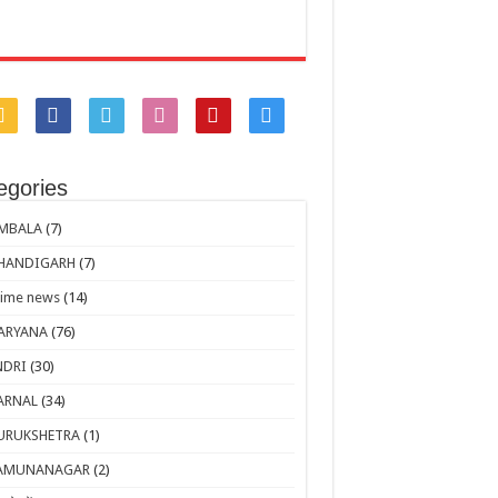
egories
MBALA
(7)
HANDIGARH
(7)
rime news
(14)
ARYANA
(76)
NDRI
(30)
ARNAL
(34)
URUKSHETRA
(1)
AMUNANAGAR
(2)