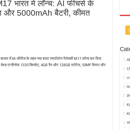
M17 भारत में लॉन्च: AI फीचर्स के
मरा और 5000mAh बैटरी, कीमत
Cat
बाजार में M-सीरीज के तहत नया बजट स्मार्टफोन गैलेक्सी M17 लॉन्च कर दिया
A
nm बेस्ड एग्जीनोस 1330 चिपसेट, 4GB रैम और 128GB स्टोरेज, 50MP कैमरा और
C
c
H
I
K
K
Y