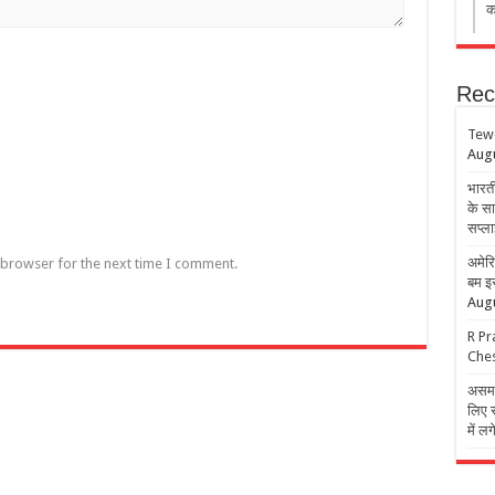
का
Rec
Tew
Augu
भारती
के सा
सप्ला
अमेरि
 browser for the next time I comment.
बम इस
Augu
R Pr
Ches
असम ब
लिए स
में लग