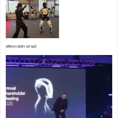
वॉशिंगटन डीसी
1 घंटे पहले