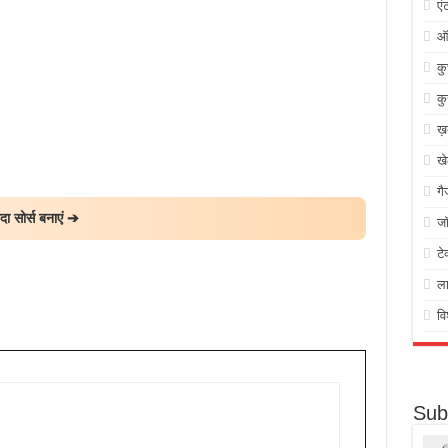
एं
ऑ
क
कु
ख़
ख
गै
ा सोर्स बनाएं ➔
जॉ
टे
ल
वि
Sub