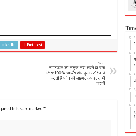
Tim
A
R
LinkedIn
Pinterest
A
‘
Next
द
स्मार्टफोन की लाइफ लंबी करने के पांच
टिप्स:100% चार्जिंग और फुल स्टोरेज से
A
घटती है फोन की लाइफ, अपडेट्स भी
U
जरूरी
A
L
A
quired fields are marked
*
म
व
क