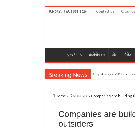
Contact Us
About U
SUNDAY , 9 AUGUST 2026
एंटरटेनमेंट
ऑटोमोबाइल
खेल
गैजेट
Breaking News
Rajasthan & MP Governm
‘एआई बॉस’ वाला पहला स्टोर फ्
US H-1B Visa Job Loss N
Home
»
विश्व समाचार
»
Companies are building t
Lionel Messi Father Jorg
Companies are build
मृणाल ने क्रिकेटर यशस्वी संग ड
outsiders