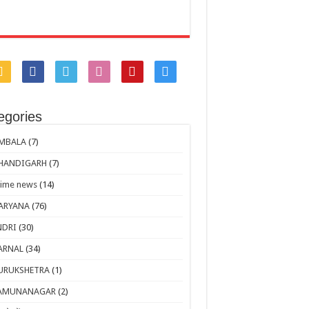
egories
MBALA
(7)
HANDIGARH
(7)
rime news
(14)
ARYANA
(76)
NDRI
(30)
ARNAL
(34)
URUKSHETRA
(1)
AMUNANAGAR
(2)