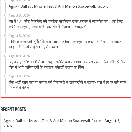
August 8, 2026
Agni-4 Ballistic Missile Test & Anil Menon Spacewalk Record
August 8, 2026
हवा में 171 फीट के रॉकेट को पकड़ेगा चॉपस्टिक टावर:अगस्त में स्टारशिप का 14वां टेस्ट
करेगी स्पेसएक्स; मस्क बोले- सालभर में रोजाना 1 फ्लाइट होगी
August 8, 2026
पाकिस्तान-सऊदी-तुर्किये के बीच रक्षा समझौता साइन:एक पर हमला तीनों पर माना जाएगा;
साझा ट्रेनिंग और सुरक्षा सहयोग बढ़ेगा
August 8, 2026
5 हजार इंटरनेशनल मैचों वाला पहला फॉर्मेट बना वनडे:भारत सबसे ज्यादा खेला, ऑस्ट्रेलिया
जीत में आगे; सचिन रनों के बादशाह, कोहली शतकों के किंग
August 8, 2026
सैफ अली खान बहन के पर्स से पैसे निकालते थे:सबा पटौदी ने बताया- रक्षा बंधन पर वही रकम
गिफ्ट में दे देते थे
Recent Posts
Agni-4 Ballistic Missile Test & Anil Menon Spacewalk Record
August 8,
2026