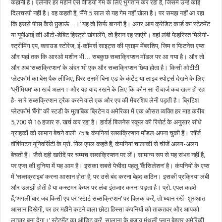
कहानी है। एलेनोर हर महीने ऐसे वीडियो गेम के लिए भुगतान कर रही हैं, जिसमें उन्हें कोई
दिलचस्पी नहीं है। वह कहती हैं, ‘मैंने 5 साल से यह गेम नहीं खेला है। पर समझ नहीं आ रहा
कि इससे पीछा कैसे छुड़ाऊं…।’ यह तो सिर्फ बानगी है। अगर आप क्रेडिट कार्ड का स्टेटमेंट
या यूपीआई की ऑटो-डेबिट हिस्ट्री खंगालेंगे, तो हैरान रह जाएंगे। वहां लंबी फेहरिस्त मिलेगी-
स्ट्रीमिंग एप, क्लाउड स्टोरेज, ई-कॉमर्स साइट्स की प्राइम मेंबरशिप, जिम व फिटनेस एप्स
और यहां तक कि आरओ मशीन भी… सबकुछ सब्सक्रिप्शन मॉडल पर आ गया है। और तो
और अब ‘सब्सक्रिप्शन’ के अंदर भी एक और सब्सक्रिप्शन छिपा होता है। किसी ओटीटी
प्लेटफॉर्म का बेस पैक लीजिए, फिर उसमें बिना एड के कंटेंट या लाइव स्पोर्ट्स देखने के लिए
‘प्रीमियम’ का खर्च अलग। और यह याद रखने के लिए कि कौन सा रीचार्ज कब खत्म हो रहा
है- सारे सब्सक्रिप्शन ट्रैक करने वाले एक और एप की मेंबरशिप लेनी पड़ती है। ब्रिटिश
प्लेटफॉर्म ‘बैंगो’ की स्टडी के मुताबिक ब्रिटेन व अमेरिका में एक औसत व्यक्ति हर माह करीब
5,700 से 16 हजार रु. खर्च कर रहा है। हार्वर्ड बिजनेस स्कूल की रिपोर्ट के अनुसार सीधे
ग्राहकों को सामान बेचने वाली 75% कंपनियां सब्सक्रिप्शन मॉडल अपना चुकी हैं। जॉर्ज
वॉशिंगटन यूनिवर्सिटी के प्रो. गिल एपल कहते हैं, कंपनियां चालाकी से चीजें अलग-अलग
बेचती हैं। जैसे दही खरीदें पर चम्मच सब्सक्रिप्शन पर लें। सामान्य रूप से यह संभव नहीं है,
पर एप्स की दुनिया में यह आम है। इसका सबसे पेचीदा पहलू ‘कैंसिलेशन’ है। कंपनियों के एप्स
में ‘सब्सक्राइब’ करना आसान होता है, पर उसे बंद करना बेहद कठिन। इसकी प्रक्रिया लंबी
और उलझी होती है या कस्टमर केयर पर लंबा इंतजार करना पड़ता है। प्रो. एपल कहते
हैं,‘अगली बार जब किसी एप पर ‘स्टार्ट सब्सक्रिप्शन’ पर क्लिक करें, तो ध्यान रखें- शुरुआत
आसान दिखेगी, पर हर महीने कटने वाला छोटा हिस्सा कंपनियों को ताकतवर और आपको
लाचार बना देगा।’ स्टेटमेंट का ऑडिट करें, सालाना के बजाय मंथली प्लान बेहतर अमेरिकी