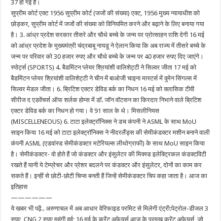
37 हो गई है।
सुप्रीम कोर्ट एक्ट 1956 सुप्रीम कोर्ट (जजों की संख्या) एक्ट, 1956 मुख्य न्यायाधीश को
छोड़कर, सुप्रीम कोर्ट में जजों की संख्या को विनियमित करने और बढ़ाने के लिए बनाया गया
है। 3. आंध्र प्रदेश सरकार तीसरे और चौथे बच्चे के जन्म पर प्रोत्साहन राशि देगी 16 मई
को आंध्र प्रदेश के मुख्यमंत्री चंद्रबाबू नायडू ने ऐलान किया कि अब राज्य में तीसरे बच्चे के
जन्म पर परिवार को 30 हजार रुपए और चौथे बच्चे के जन्म पर 40 हजार रुपए दिए जाएंगे।
स्पोर्ट्स (SPORTS) 4. बैडमिंटन प्लेयर श्रियांशी वालिशेट्टी ने सिल्वर जीता 17 मई को
बैडमिंटन प्लेयर श्रियांशी वालिशेट्टी ने चीन में बाओजी चाइना मास्टर्स में वुमेन सिंगल्स में
सिल्वर मेडल जीता। 6. ब्रिटिश एक्टर डेविड बर्क का निधन 16 मई को क्लासिक टीवी
सीरीज द एडवेंचर्स ऑफ शर्लक होम्स में डॉ. जॉन वॉटसन का किरदार निभाने वाले ब्रिटिश
एक्टर डेविड बर्क का निधन हो गया। वे 91 साल के थे। मिसलीनियस
(MISCELLENEOUS) 6. टाटा इलेक्ट्रॉनिक्स ने डच कंपनी ने ASML के साथ MoU
साइन किया 16 मई को टाटा इलेक्ट्रॉनिक्स ने नीदरलैंड्स की सेमीकंडक्टर मशीन बनाने वाली
कंपनी ASML (एडवांस्ड सेमीकंडक्टर मटेरियल्स लीथोग्राफी) के साथ MoU साइन किया
है। सेमीकंडक्टर- वो होते हैं जो कंडक्टर और इंसुलेटर की मिक्स्ड इलेक्ट्रिकल कंडक्टविटी
रखते हैं यानी ये टेम्प्रेचर और प्रेशर बदलने पर कंडक्टर और इंसुलेटर, दोनों का काम कर
सकते हैं। इन्हीं से छोटी-छोटी चिप्स बनती हैं जिन्हें सेमीकंडक्टर चिप कहा जाता है। आज का
इतिहास
——————
ये खबर भी पढ़ें.. अरुणाचल में अब आधार वेरिफाइड परमिट से मिलेगी एंट्री:पेट्रोल-डीजल 3
रुपए, CNG 2 रुपए महंगी हुई; 16 मई के करेंट अफेयर्स आज के प्रमुख करेंट अफेयर्स, जो