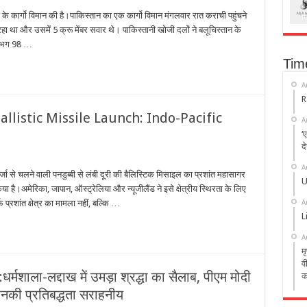
े कार्गो विमान की है।पाकिस्तान का एक कार्गो विमान मंगलवार रात कराची पहुंचने
 था और उसमें 5 क्रू मेंबर सवार थे। पाकिस्तानी खोजी दलों ने बलूचिस्तान के
(लगभग 98 …
Tim
A
R
listic Missile Launch: Indo-Pacific
A
‘
द
A
जा से चलने वाली पनडुब्बी से लंबी दूरी की बैलिस्टिक मिसाइल का प्रशांत महासागर
U
ा है।अमेरिका, जापान, ऑस्ट्रेलिया और न्यूजीलैंड ने इसे क्षेत्रीय स्थिरता के लिए
A
फ प्रशांत क्षेत्र का मामला नहीं, बल्कि …
L
A
म
व
ए:धर्मशाला-लद्दाख में उमड़ा श्रद्धा का सैलाब, पीएम मोदी
क
उनकी प्रतिबद्धता सराहनीय