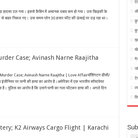
एं
ऑ
 बड़ा हादसा टल गया। इससे कैबिन में अचानक दबाव कम हो गया। उस खिड़की के
की से बाहर निकल गए। उस समय प्लेन 30 हजार फीट की ऊंचाई पर उड़ रहा था।
क
कु
ख़
ख
rder Case; Avinash Narne Raajitha
गै
जॉ
urder Case; Avinash Narne Raajitha | Love Affairवॉशिंगटन डीसी/
टे
य इंजीनियर पर पत्नी की हत्या का आरोप है।अमेरिका में एक भारतीय सॉफ्टवेयर
ल
 गया है। पुलिस का आरोप है कि उसने पत्नी का गला घोंटकर हत्या की। अगले दिन
वि
Sub
ery; K2 Airways Cargo Flight | Karachi