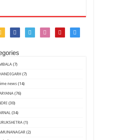
egories
MBALA
(7)
HANDIGARH
(7)
rime news
(14)
ARYANA
(76)
NDRI
(30)
ARNAL
(34)
URUKSHETRA
(1)
AMUNANAGAR
(2)