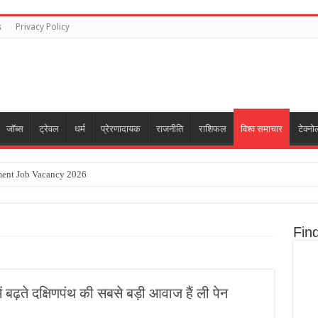
s
Privacy Policy
जॉब्स
ट्रेवल
धर्म
प्रेरणादायक
राजनीति
राशिफल
विश्व समाचार
टेक्नो
ent Job Vacancy 2026
लॉप:सभी कर्मियों को छुट्टी दी, देरी पर कहता- तनाव मत लो, 60 लाख रु. घाटा कराया
ews
Fin
e Messi Passes Away
ेटिंग पर तोड़ी चुप्पी:वायरल वीडियो के बाद अफवाहें तेज हुईं, एक्ट्रेस बोलीं- भाई आराम करो, Gen Z जरू
ें बढ़ते दक्षिणपंथ की सबसे बड़ी आवाज हैं ली पेन