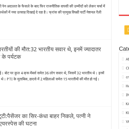
न ली पेन अदालत के फैसले के बाद फिर राजनीतिक वापसी की उम्मीदों को लेकर चर्चा में
र्थकों में नया उत्साह दिखाई दे रहा है। फ्रांस की प्रमुख विपक्षी पार्टी नेशनल रैली
Cat
ारतीयों की मौत:32 भारतीय सवार थे, इनमें ज्यादातर
 के पर्यटक
A
C
ई। बोट पर कुल 4 क्रू मेंबर्स समेत 36 लोग सवार थे, जिसमें 32 भारतीय थे। इनमें
c
क थे। PTI के मुताबिक, हादसे में 2 महिलाओं समेत 15 भारतीयों की मौत हो गई।
H
I
K
K
ी:पैसेंजर का सिर-कंधा बाहर निकले, पत्नी ने
Y
े एयरस्पेस की घटना