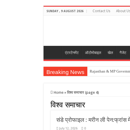
Contact Us
About U
SUNDAY , 9 AUGUST 2026
एंटरटेनमेंट
ऑटोमोबाइल
खेल
गैजेट
Breaking News
Rajasthan & MP Governm
‘एआई बॉस’ वाला पहला स्टोर फ्
US H-1B Visa Job Loss N
Home
»
विश्व समाचार (page 4)
Lionel Messi Father Jorg
विश्व समाचार
मृणाल ने क्रिकेटर यशस्वी संग ड
संडे प्रोफाइल : मरीन ली पेन:फ्रांस म
July 12, 2026
0