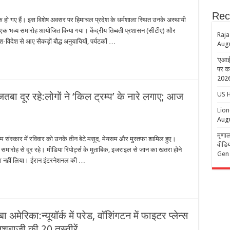
Rec
र्ष के हो गए हैं। इस विशेष अवसर पर हिमाचल प्रदेश के धर्मशाला स्थित उनके अस्थायी
’ में एक भव्य समारोह आयोजित किया गया। केंद्रीय तिब्बती प्रशासन (सीटीए) और
Raja
श-विदेश से आए सैकड़ों बौद्ध अनुयायियों, पर्यटकों …
Augu
‘एआई 
पर क
202
US H
ुजतबा दूर रहे:लोगों ने ‘किल ट्रम्प’ के नारे लगाए; आज
Lion
Augu
मृणाल
तिम संस्कार में रविवार को उनके तीन बेटे मसूद, मेयसम और मुस्तफा शामिल हुए।
वीडिय
ई समारोह से दूर रहे। मीडिया रिपोर्ट्स के मुताबिक, इजराइल से जान का खतरा होने
Gen Z
िस्सा नहीं लिया। ईरान इंटरनेशनल की …
ा अमेरिका:न्यूयॉर्क में परेड, वॉशिंगटन में फाइटर प्लेन्स
शबाजी की 20 तस्वीरें