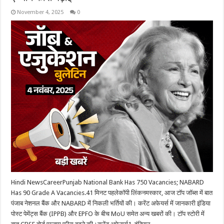
November 4, 2025
0
Hindi NewsCareerPunjab National Bank Has 750 Vacancies; NABARD
Has 90 Grade A Vacancies.41 मिनट पहलेकॉपी लिंकनमस्कार, आज टॉप जॉब्स में बात
पंजाब नेशनल बैंक और NABARD में निकली भर्तियों की। करेंट अफेयर्स में जानकारी इंडिया
पोस्ट पेमेंट्स बैंक (IPPB) और EPFO के बीच MoU समेत अन्य खबरों की। टॉप स्टोरी में