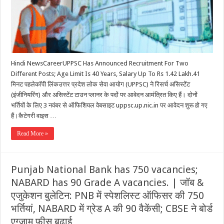
Hindi NewsCareerUPPSC Has Announced Recruitment For Two
Different Posts; Age Limit Is 40 Years, Salary Up To Rs 1.42 Lakh.41
मिनट पहलेकॉपी लिंकउत्तर प्रदेश लोक सेवा आयोग (UPPSC) ने रिसर्च असिस्टेंट
(इंजीनियरिंग) और असिस्टेंट टाउन प्लानर के पदों पर आवेदन आमंत्रित किए हैं। दोनों
भर्तियों के लिए 3 नवंबर से ऑफिशियल वेबसाइट uppsc.up.nic.in पर आवेदन शुरू हो गए
हैं।कैटेगरी वाइस …
Read More »
Punjab National Bank has 750 vacancies;
NABARD has 90 Grade A vacancies. | जॉब &
एजुकेशन बुलेटिन: PNB में स्‍पेशलिस्‍ट ऑफिसर की 750
भर्तियां, NABARD में ग्रेड A की 90 वैकेंसी; CBSE ने बोर्ड
एग्‍जाम फीस बढ़ाई