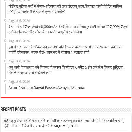
August 6, 2026
चंडीगढ़ पुलिस भर्ती में पंजाब-हरियाणा की तरह इंटरव्यू खत्म:हिमाचल जैसी नेगेटिव मार्किंग
होगी; हिंदी समेत 3 लैंग्वेज में एग्जाम दे सकेंगे
August 6, 2026
रेडमी नोट 17 स्मार्टफोन 8,000mAh बैटरी के साथ लॉन्च:शुरुआती कीमत ₹27,999; 7 इंच
एमोलेड डिस्प्ले और स्नैपड्रैगन 4 जेन 4 प्रोसेसर मिलेगा
August 6, 2026
हवा में 171 फीट के रॉकेट को पकड़ेगा चॉपस्टिक टावर:अगस्त में स्टारशिप का 14वां टेस्ट
करेगी स्पेसएक्स; मस्क बोले- सालभर में रोजाना 1 फ्लाइट होगी
August 6, 2026
अबु धाबी के यशराज को किस्मत ने बनाया क्रिकेटर:6 फीट 5 इंच लंबे लेग स्पिनर छुट्टियां
बिताने भारत आए और खेलने लगे
August 6, 2026
Actor Pradeep Rawat Passes Away in Mumbai
Recent Posts
चंडीगढ़ पुलिस भर्ती में पंजाब-हरियाणा की तरह इंटरव्यू खत्म:हिमाचल जैसी नेगेटिव मार्किंग होगी;
हिंदी समेत 3 लैंग्वेज में एग्जाम दे सकेंगे
August 6, 2026