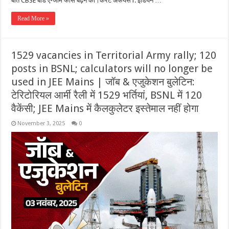
बात CBSE बोर्ड एग्जाम फीस बढ़ने की।करेंट अफेयर्स​​​1. इंडियन …
Read More »
1529 vacancies in Territorial Army rally; 120
posts in BSNL; calculators will no longer be
used in JEE Mains | जॉब & एजुकेशन बुलेटिन:
टेरिटोरियल आर्मी रैली में 1529 भर्तियां, BSNL में 120
वैकेंसी; JEE Mains में कैलकुलेटर इस्तेमाल नहीं होगा
November 3, 2025
0